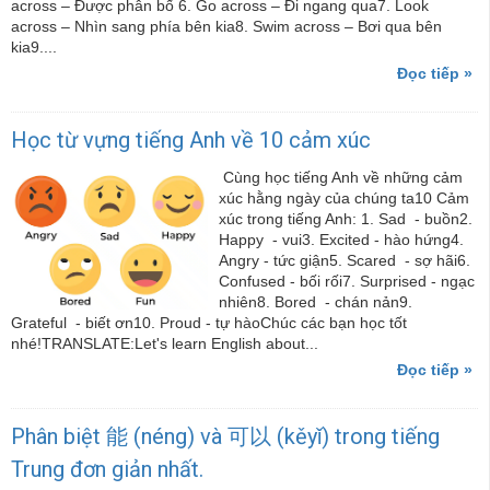
across – Được phân bố 6. Go across – Đi ngang qua7. Look
across – Nhìn sang phía bên kia8. Swim across – Bơi qua bên
kia9....
Đọc tiếp »
Học từ vựng tiếng Anh về 10 cảm xúc
Cùng học tiếng Anh về những cảm
xúc hằng ngày của chúng ta10 Cảm
xúc trong tiếng Anh: 1. Sad - buồn2.
Happy - vui3. Excited - hào hứng4.
Angry - tức giận5. Scared - sợ hãi6.
Confused - bối rối7. Surprised - ngạc
nhiên8. Bored - chán nản9.
Grateful - biết ơn10. Proud - tự hàoChúc các bạn học tốt
nhé!TRANSLATE:Let's learn English about...
Đọc tiếp »
Phân biệt 能 (néng) và 可以 (kěyǐ) trong tiếng
Trung đơn giản nhất.