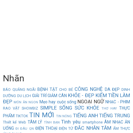
Nhãn
CÔNG NGHỆ
BỆNH TẬT
DA ĐẸP
BÁO QUẢNG NGÃI
CHO BÉ
DINH
KHỎE - ĐẸP
KIẾM TIỀN
LÀM
GIẢI TRÍ
GIẢM CÂN
DƯỠNG
DU LỊCH
ĐẸP
NGOẠI NGỮ
Mẹo hay cuộc sống
NHẠC - PHIM
MÓN ĂN NGON
SIMPLE
SỐNG
SỨC KHỎE
THỰC
RAO VẶT
SHOWBIZ
THƠ HAY
TIN MỚI
TIẾNG ANH
TIẾNG TRUNG
PHẨM
TIKTOK
TIN NÓNG
Tình yêu
TÂM LÝ
ÂM NHẠC
ĂN
Thiết kế Web
smartphone
TÌNH BẠN
ĐẮC NHÂN TÂM
UỐNG
ĐIỆN THOẠI
ĐIỆN TỬ
ẨM THỰC
ĐI ĐÂU QN