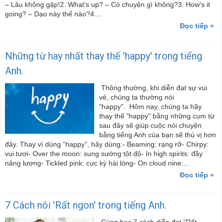
– Lâu không gặp!2. What's up? – Có chuyện gì không?3. How's it
going? – Dạo này thế nào?4....
Đọc tiếp »
Những từ hay nhất thay thế 'happy' trong tiếng
Anh.
Thông thường, khi diễn đạt sự vui
vẻ, chúng ta thường nói
"happy". Hôm nay, chúng ta hãy
thay thế "happy" bằng những cụm từ
sau đây sẽ giúp cuộc nói chuyện
bằng tiếng Anh của bạn sẽ thú vị hơn
đây. Thay vì dùng “happy”, hãy dùng:- Beaming: rạng rỡ- Chirpy:
vui tươi- Over the moon: sung sướng tột độ- In high spirits: đầy
năng lượng- Tickled pink: cực kỳ hài lòng- On cloud nine:...
Đọc tiếp »
7 Cách nói 'Rất ngon' trong tiếng Anh.