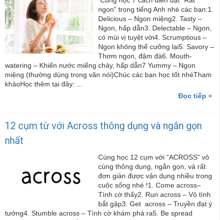
Cùng học 7 cách diễn đạt “Rất
ngon” trong tiếng Anh nhé các bạn:1.
Delicious – Ngon miệng2. Tasty –
Ngon, hấp dẫn3. Delectable – Ngon,
có mùi vị tuyệt vời4. Scrumptious –
Ngon không thể cưỡng lại5. Savory –
Thơm ngon, đậm đà6. Mouth-
watering – Khiến nước miếng chảy, hấp dẫn7 Yummy – Ngon
miệng (thường dùng trong văn nói)Chúc các bạn học tốt nhéTham
khảoHọc thêm tại đây: ...
Đọc tiếp »
12 cụm từ với Across thông dụng và ngắn gọn
nhất
Cùng học 12 cụm với “ACROSS” vô
cùng thông dụng, ngắn gọn, và rất
đơn giản được vận dụng nhiều trong
cuộc sống nhé !1. Come across–
Tình cờ thấy2. Run across – Vô tình
bắt gặp3. Get across – Truyền đạt ý
tưởng4. Stumble across – Tình cờ khám phá ra5. Be spread