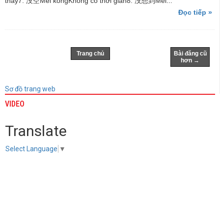
thấy7. 没空Méi kòngKhông có thời gian8. 没想到Méi...
Đọc tiếp »
Trang chủ
Bài đăng cũ
hơn →
Sơ đồ trang web
VIDEO
Translate
Select Language
▼