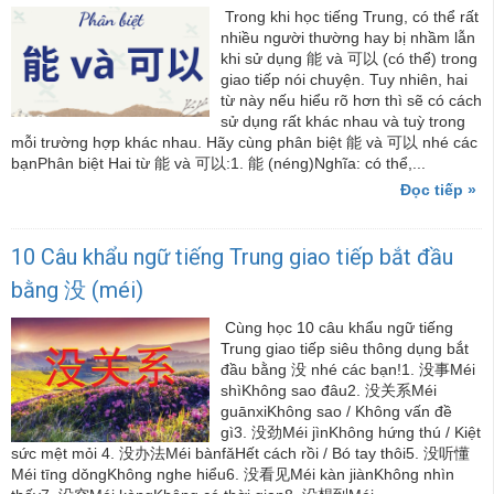
Trong khi học tiếng Trung, có thể rất
nhiều người thường hay bị nhầm lẫn
khi sử dụng 能 và 可以 (có thể) trong
giao tiếp nói chuyện. Tuy nhiên, hai
từ này nếu hiểu rõ hơn thì sẽ có cách
sử dụng rất khác nhau và tuỳ trong
mỗi trường hợp khác nhau. Hãy cùng phân biệt 能 và 可以 nhé các
bạnPhân biệt Hai từ 能 và 可以:1. 能 (néng)Nghĩa: có thể,...
Đọc tiếp »
10 Câu khẩu ngữ tiếng Trung giao tiếp bắt đầu
bằng 没 (méi)
Cùng học 10 câu khẩu ngữ tiếng
Trung giao tiếp siêu thông dụng bắt
đầu bằng 没 nhé các bạn!1. 没事Méi
shìKhông sao đâu2. 没关系Méi
guānxiKhông sao / Không vấn đề
gì3. 没劲Méi jìnKhông hứng thú / Kiệt
sức mệt mỏi 4. 没办法Méi bànfǎHết cách rồi / Bó tay thôi5. 没听懂
Méi tīng dǒngKhông nghe hiểu6. 没看见Méi kàn jiànKhông nhìn