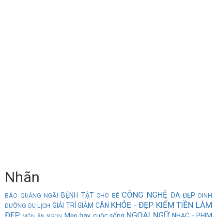
Nhãn
CÔNG NGHỆ
BỆNH TẬT
DA ĐẸP
BÁO QUẢNG NGÃI
CHO BÉ
DINH
KHỎE - ĐẸP
KIẾM TIỀN
LÀM
GIẢI TRÍ
GIẢM CÂN
DƯỠNG
DU LỊCH
ĐẸP
NGOẠI NGỮ
Mẹo hay cuộc sống
NHẠC - PHIM
MÓN ĂN NGON