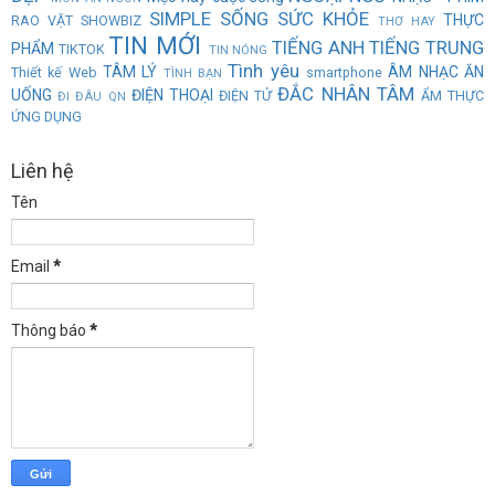
SIMPLE
SỐNG
SỨC KHỎE
THỰC
RAO VẶT
SHOWBIZ
THƠ HAY
TIN MỚI
TIẾNG ANH
TIẾNG TRUNG
PHẨM
TIKTOK
TIN NÓNG
Tình yêu
TÂM LÝ
ÂM NHẠC
ĂN
Thiết kế Web
smartphone
TÌNH BẠN
ĐẮC NHÂN TÂM
UỐNG
ĐIỆN THOẠI
ĐIỆN TỬ
ẨM THỰC
ĐI ĐÂU QN
ỨNG DỤNG
Liên hệ
Tên
Email
*
Thông báo
*