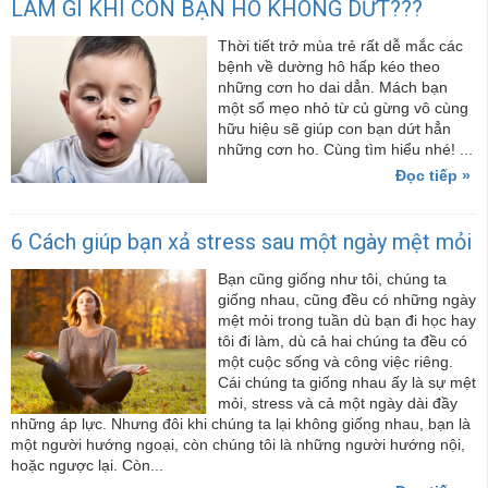
LÀM GÌ KHI CON BẠN HO KHÔNG DỨT???
Thời tiết trở mùa trẻ rất dễ mắc các
bệnh về dường hô hấp kéo theo
những cơn ho dai dẳn. Mách bạn
một số mẹo nhỏ từ củ gừng vô cùng
hữu hiệu sẽ giúp con bạn dứt hẳn
những cơn ho. Cùng tìm hiểu nhé! ...
Đọc tiếp »
6 Cách giúp bạn xả stress sau một ngày mệt mỏi
Bạn cũng giống như tôi, chúng ta
giống nhau, cũng đều có những ngày
mệt mỏi trong tuần dù bạn đi học hay
tôi đi làm, dù cả hai chúng ta đều có
một cuộc sống và công việc riêng.
Cái chúng ta giống nhau ấy là sự mệt
mỏi, stress và cả một ngày dài đầy
những áp lực. Nhưng đôi khi chúng ta lại không giống nhau, bạn là
một người hướng ngoại, còn chúng tôi là những người hướng nội,
hoặc ngược lại. Còn...