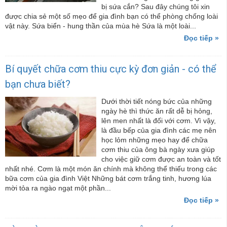
bị sứa cắn? Sau đây chúng tôi xin
được chia sẻ một số mẹo để gia đình bạn có thể phòng chống loài
vật này. Sứa biển - hung thần của mùa hè Sứa là một loài...
Đọc tiếp »
Bí quyết chữa cơm thiu cực kỳ đơn giản - có thể
bạn chưa biết?
Dưới thời tiết nóng bức của những
ngày hè thì thức ăn rất dễ bị hỏng,
lên men nhất là đối với cơm. Vì vậy,
là đầu bếp của gia đình các mẹ nên
học lỏm những mẹo hay để chữa
cơm thiu của ông bà ngày xưa giúp
cho việc giữ cơm được an toàn và tốt
nhất nhé. Cơm là một món ăn chính mà không thể thiếu trong các
bữa cơm của gia đình Việt Những bát cơm trắng tinh, hương lúa
mời tỏa ra ngào ngạt một phần...
Đọc tiếp »