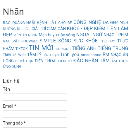
Nhãn
CÔNG NGHỆ
BỆNH TẬT
DA ĐẸP
BÁO QUẢNG NGÃI
CHO BÉ
DINH
KHỎE - ĐẸP
KIẾM TIỀN
LÀM
GIẢI TRÍ
GIẢM CÂN
DƯỠNG
DU LỊCH
ĐẸP
NGOẠI NGỮ
Mẹo hay cuộc sống
NHẠC - PHIM
MÓN ĂN NGON
SIMPLE
SỐNG
SỨC KHỎE
THỰC
RAO VẶT
SHOWBIZ
THƠ HAY
TIN MỚI
TIẾNG ANH
TIẾNG TRUNG
PHẨM
TIKTOK
TIN NÓNG
Tình yêu
TÂM LÝ
ÂM NHẠC
ĂN
Thiết kế Web
smartphone
TÌNH BẠN
ĐẮC NHÂN TÂM
UỐNG
ĐIỆN THOẠI
ĐIỆN TỬ
ẨM THỰC
ĐI ĐÂU QN
ỨNG DỤNG
Liên hệ
Tên
Email
*
Thông báo
*