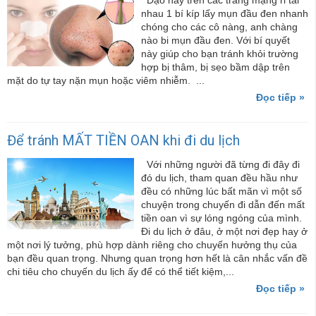
Dạo này trên các trang mạng rỉ tai
nhau 1 bí kíp lấy mụn đầu đen nhanh
chóng cho các cô nàng, anh chàng
nào bi mụn đầu đen. Với bí quyết
này giúp cho bạn tránh khỏi trường
hợp bị thâm, bị sẹo bầm dập trên
mặt do tự tay nặn mụn hoặc viêm nhiễm. ...
Đọc tiếp »
Để tránh MẤT TIỀN OAN khi đi du lịch
Với những người đã từng đi đây đi
đó du lịch, tham quan đều hầu như
đều có những lúc bất mãn vì một số
chuyện trong chuyến đi dẫn đến mất
tiền oan vì sự lóng ngóng của mình.
Đi du lịch ở đâu, ở một nơi đẹp hay ở
một nơi lý tưởng, phù hợp dành riêng cho chuyến hưởng thụ của
bạn đều quan trọng. Nhưng quan trọng hơn hết là cân nhắc vấn đề
chi tiêu cho chuyến du lịch ấy để có thể tiết kiệm,...
Đọc tiếp »