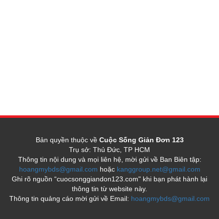
Bản quyền thuộc về
Cuộc Sống Giản Đơn 123
Trụ sở: Thủ Đức, TP HCM
Thông tin nội dung và mọi liên hệ, mời gửi về Ban Biên tập:
hoangmybds@gmail.com
hoặc
kanggroup.net@gmail.com
Ghi rõ nguồn “cuocsonggiandon123.com" khi bạn phát hành lại
thông tin từ website này.
Thông tin quảng cáo mời gửi về Email:
hoangmybds@gmail.com