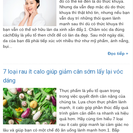
đó có thể kể đến là do thức khuya.
Nhưng da vẫn đẹp mặc dù do thức
khuya thì thật khó tin, nhưng nếu bạn
vẫn duy trì những thói quen lành
mạnh sau thì dù có thức khuya thì
bạn vẫn có thể sở hữu làn da xinh xắn đấy.1. Chăm sóc da đúng
cáchĐây là yếu tố then chốt để có làn da đẹp. Sau một ngày dài,
da của bạn đã phải tiếp xúc với nhiều thứ như mỹ phẩm, ánh nắng,
bụi...
Đọc tiếp »
7 loại rau ít calo giúp giảm cân sớm lấy lại vóc
dáng
Thực phẩm là yếu tố quan trọng
trong việc quyết định cân nặng của
chúng ta. Lựa chọn thực phẩm lành
mạnh, ít calo góp phần thúc đẩy quá
trình giảm cân diễn ra nhanh và hiệu
quả hơn. Hãy cùng tìm hiểu 7 loại
rau ít calo giúp manh lại cảm giác no
lâu và giúp bạn có một chế độ ăn uống lành mạnh hơn.1. Bắp