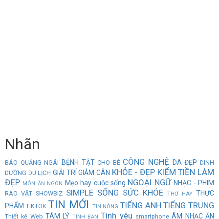
Nhãn
CÔNG NGHỆ
BỆNH TẬT
DA ĐẸP
BÁO QUẢNG NGÃI
CHO BÉ
DINH
KHỎE - ĐẸP
KIẾM TIỀN
LÀM
GIẢI TRÍ
GIẢM CÂN
DƯỠNG
DU LỊCH
ĐẸP
NGOẠI NGỮ
Mẹo hay cuộc sống
NHẠC - PHIM
MÓN ĂN NGON
SIMPLE
SỐNG
SỨC KHỎE
THỰC
RAO VẶT
SHOWBIZ
THƠ HAY
TIN MỚI
TIẾNG ANH
TIẾNG TRUNG
PHẨM
TIKTOK
TIN NÓNG
Tình yêu
TÂM LÝ
ÂM NHẠC
ĂN
Thiết kế Web
smartphone
TÌNH BẠN