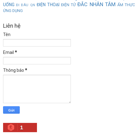
ĐẮC NHÂN TÂM
UỐNG
ĐIỆN THOẠI
ĐIỆN TỬ
ẨM THỰC
ĐI ĐÂU QN
ỨNG DỤNG
Liên hệ
Tên
Email
*
Thông báo
*
1