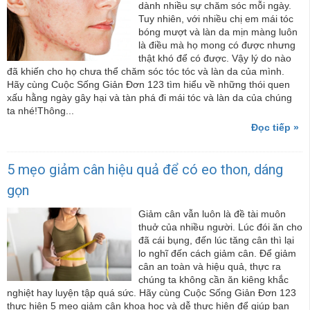
dành nhiều sự chăm sóc mỗi ngày.
Tuy nhiên, với nhiều chị em mái tóc
bóng mượt và làn da mịn màng luôn
là điều mà họ mong có được nhưng
thật khó để có được. Vậy lý do nào
đã khiến cho họ chưa thể chăm sóc tóc tóc và làn da của mình.
Hãy cùng Cuộc Sống Giản Đơn 123 tìm hiểu về những thói quen
xấu hằng ngày gây hại và tàn phá đi mái tóc và làn da của chúng
ta nhé!Thông...
Đọc tiếp »
5 mẹo giảm cân hiệu quả để có eo thon, dáng
gọn
Giảm cân vẫn luôn là đề tài muôn
thuở của nhiều người. Lúc đói ăn cho
đã cái bụng, đến lúc tăng cân thì lại
lo nghĩ đến cách giảm cân. Để giảm
cân an toàn và hiệu quả, thực ra
chúng ta không cần ăn kiêng khắc
nghiệt hay luyện tập quá sức. Hãy cùng Cuộc Sống Giản Đơn 123
thực hiện 5 mẹo giảm cân khoa học và dễ thực hiện để giúp bạn