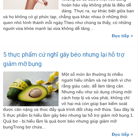
hoàn hảo vậy không phải là điều dễ
dàng. Thực ra, sự khác biệt giữa bạn
và họ không có gì phức tạp, chẳng qua khác nhau ở những thói
quen nhỏ hình thành mỗi ngày.Theo như chúng ta thấy, có những
người vừa khỏe mạnh lại vừa không dễ tăng...
Đọc tiếp »
5 thực phẩm cứ nghĩ gây béo nhưng lại hỗ trợ
giảm mỡ bụng
Một số món ăn thường bị nhiều
người hiểu nhầm và né tránh vì cho
rằng giàu calo, dễ làm tăng cân.
Nhưng nếu như sử dụng chúng một
cách hợp lý và vừa phải, không chỉ
vô hại mà còn giúp bạn kiểm soát
được cân nặng và thúc đẩy quá trình đốt cháy mỡ thừa. Sau đây là
5 thực phẩm bị hiểu lầm gây béo nhưng lại hỗ trợ giảm mỡ bụng:1.
Quả bơ - bị hiểu lầm là quả bom béo nhưng giúp giảm mỡ
bụngTrong bơ chứa...
Đọc tiếp »