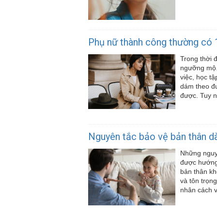
Phụ nữ thành công thường có 1
Trong thời 
ngưỡng mộ. 
việc, học t
dám theo đu
được. Tuy n
Nguyên tắc bảo vệ bản thân d
Những nguyê
được hướng 
bản thân kh
và tôn trọn
nhân cách v