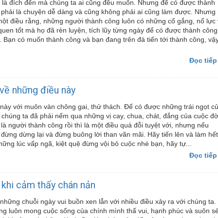
là đích đến mà chúng ta ai cũng đều muốn. Nhưng để có được thành
phải là chuyện dễ dàng và cũng không phải ai cũng làm được. Nhưng
ột điều rằng, những người thành công luôn có những cố gắng, nổ lực
quen tốt mà họ đã rèn luyện, tích lũy từng ngày để có được thành công
i. Bạn có muốn thành công và bạn đang trên đà tiến tới thành công, vậ
Đọc tiếp
về những điều này
ày với muôn vàn chông gai, thử thách. Để có được những trái ngọt c
 chúng ta đã phải nếm qua những vị cay, chua, chát, đắng của cuộc đờ
là người thành công rồi thì là một điều quá đỗi tuyệt với, nhưng nếu
n đừng dừng lại và đừng buông lời than vãn mãi. Hãy tiến lên và làm hết
ững lúc vấp ngã, kiệt quệ đừng vội bỏ cuộc nhé bạn, hãy tự...
Đọc tiếp
 khi cảm thấy chán nản
 những chuỗi ngày vui buồn xen lẫn với nhiều điều xảy ra với chúng ta.
ũng luôn mong cuộc sống của chính mình thẩ vui, hạnh phúc và suôn sẻ