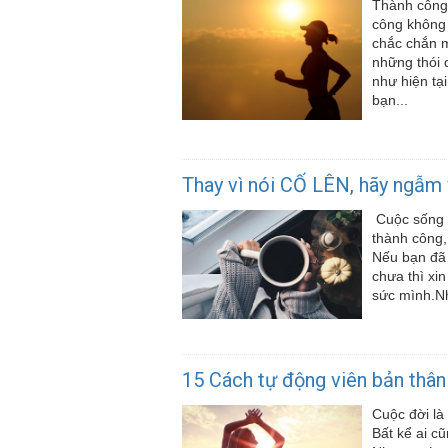
Thành công 
công không 
chắc chắn m
những thói 
như hiện tạ
bạn...
Thay vì nói CỐ LÊN, hãy ngẫm 
Cuộc sống n
thành công,
Nếu bạn đã 
chưa thì xi
sức mình.Nh
15 Cách tự động viên bản thân
Cuộc đời là
Bất kể ai c