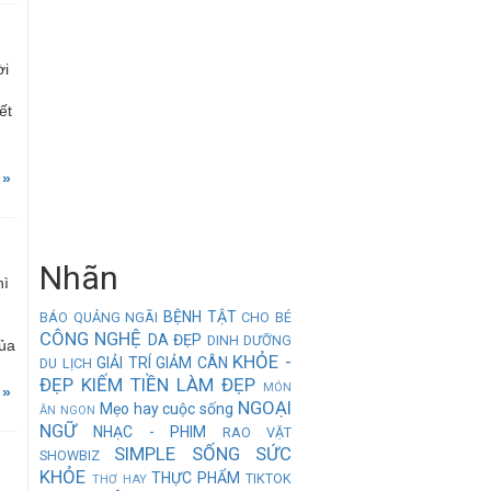
ời
ết
 »
Nhãn
hì
BỆNH TẬT
BÁO QUẢNG NGÃI
CHO BÉ
CÔNG NGHỆ
DA ĐẸP
DINH DƯỠNG
của
KHỎE -
GIẢI TRÍ
GIẢM CÂN
DU LỊCH
ĐẸP
KIẾM TIỀN
LÀM ĐẸP
MÓN
 »
NGOẠI
Mẹo hay cuộc sống
ĂN NGON
NGỮ
NHẠC - PHIM
RAO VẶT
SIMPLE
SỐNG
SỨC
SHOWBIZ
KHỎE
THỰC PHẨM
TIKTOK
THƠ HAY