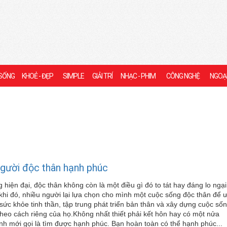
SỐNG
KHOẺ - ĐẸP
SIMPLE
GIẢI TRÍ
NHẠC - PHIM
CÔNG NGHỆ
NGOẠ
người độc thân hạnh phúc
 hiện đại, độc thân không còn là một điều gì đó to tát hay đáng lo ngại
khi đó, nhiều người lại lựa chọn cho mình một cuộc sống độc thân để 
 sức khỏe tinh thần, tập trung phát triển bản thân và xây dựng cuộc số
heo cách riêng của họ.Không nhất thiết phải kết hôn hay có một nửa
nh mới gọi là tìm được hạnh phúc. Bạn hoàn toàn có thể hạnh phúc...