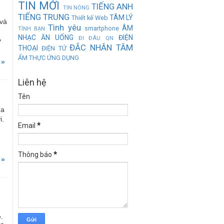
TIN MỚI
TIẾNG ANH
TIN NÓNG
TIẾNG TRUNG
TÂM LÝ
Thiết kế Web
 và
Tình yêu
ÂM
smartphone
TÌNH BẠN
NHẠC
ĂN UỐNG
ĐIỆN
ĐI ĐÂU QN
y
ĐẮC NHÂN TÂM
THOẠI
ĐIỆN TỬ
ẨM THỰC
ỨNG DỤNG
 »
Liên hệ
Tên
ủa
i.
Email
*
Thông báo
*
 »
.