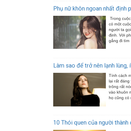
Phụ nữ khôn ngoan nhất định p
Trong cuộc 
có một cuộc
người ta gọ
định. Với p
gắng đi tìm 
Làm sao để trở nên lạnh lùng, í
Tính cách m
lại rất đáng
trông rất nó
vào khuôn m
họ cũng có 
10 Thói quen của người thành