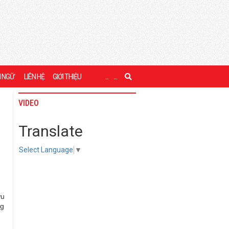
I NGỮ
LIÊN HỆ
GIỚI THIỆU
...
...
VIDEO
Translate
Select Language
▼
ưu
ng