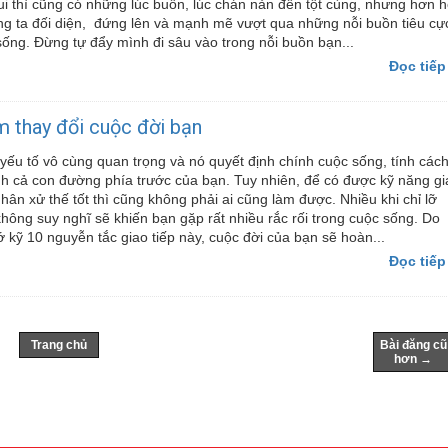
i thì cũng có những lúc buồn, lúc chán nản đến tột cùng, nhưng hơn h
ng ta đối diện, đứng lên và mạnh mẽ vượt qua những nỗi buồn tiêu cự
sống. Đừng tự đẩy mình đi sâu vào trong nỗi buồn bạn...
Đọc tiếp
m thay đổi cuộc đời bạn
à yếu tố vô cùng quan trọng và nó quyết định chính cuộc sống, tính các
nh cả con đường phía trước của bạn. Tuy nhiên, để có được kỹ năng gi
nhân xử thế tốt thì cũng không phải ai cũng làm được. Nhiều khi chỉ lỡ
 không suy nghĩ sẽ khiến bạn gặp rất nhiều rắc rối trong cuộc sống. Do
ớ kỹ 10 nguyễn tắc giao tiếp này, cuộc đời của bạn sẽ hoàn...
Đọc tiếp
Trang chủ
Bài đăng cũ
hơn →