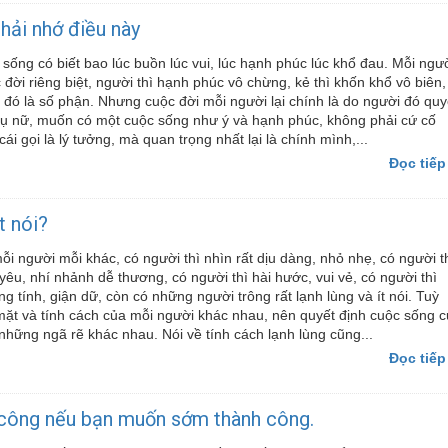
hải nhớ điều này
sống có biết bao lúc buồn lúc vui, lúc hạnh phúc lúc khổ đau. Mỗi ngư
 đời riêng biệt, người thì hạnh phúc vô chừng, kẻ thì khốn khổ vô biên,
i đó là số phận. Nhưng cuộc đời mỗi người lại chính là do người đó quy
hụ nữ, muốn có một cuộc sống như ý và hạnh phúc, không phải cứ cố
cái gọi là lý tưởng, mà quan trọng nhất lại là chính mình,...
Đọc tiếp
t nói?
ỗi người mỗi khác, có người thì nhìn rất dịu dàng, nhỏ nhẹ, có người t
 yêu, nhí nhảnh dễ thương, có người thì hài hước, vui vẻ, có người thì
ng tính, giận dữ, còn có những người trông rất lạnh lùng và ít nói. Tuỳ
ặt và tính cách của mỗi người khác nhau, nên quyết định cuộc sống 
những ngã rẽ khác nhau. Nói về tính cách lạnh lùng cũng...
Đọc tiếp
 công nếu bạn muốn sớm thành công.