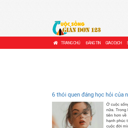
TRANG CHỦ
ĐĂNG TIN
GIAO DỊCH
6 thói quen đáng học hỏi của 
Ở cuộc sống
nữa. Trong 
tiên hơn về
hạnh phúc t
cuộc đời mì