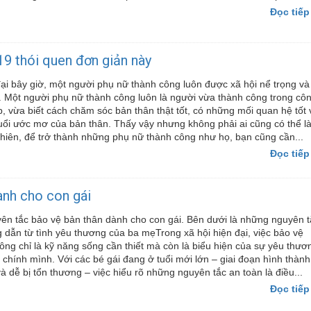
Đọc tiếp
9 thói quen đơn giản này
đại bây giờ, một người phụ nữ thành công luôn được xã hội nể trọng và
Một người phụ nữ thành công luôn là người vừa thành công trong cô
ập, vừa biết cách chăm sóc bản thân thật tốt, có những mối quan hệ tốt 
ổi ước mơ của bản thân. Thấy vậy nhưng không phải ai cũng có thể l
hiên, để trở thành những phụ nữ thành công như họ, bạn cũng cần...
Đọc tiếp
ành cho con gái
n tắc bảo vệ bản thân dành cho con gái. Bên dưới là những nguyên t
dẫn từ tình yêu thương của ba mẹTrong xã hội hiện đại, việc bảo vệ
ông chỉ là kỹ năng sống cần thiết mà còn là biểu hiện của sự yêu thươ
g chính mình. Với các bé gái đang ở tuổi mới lớn – giai đoạn hình thành
à dễ bị tổn thương – việc hiểu rõ những nguyên tắc an toàn là điều...
Đọc tiếp