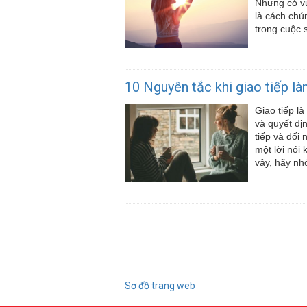
Nhưng có vu
là cách chú
trong cuộc 
10 Nguyên tắc khi giao tiếp là
Giao tiếp l
và quyết đị
tiếp và đối 
một lời nói
vậy, hãy nh
Sơ đồ trang web