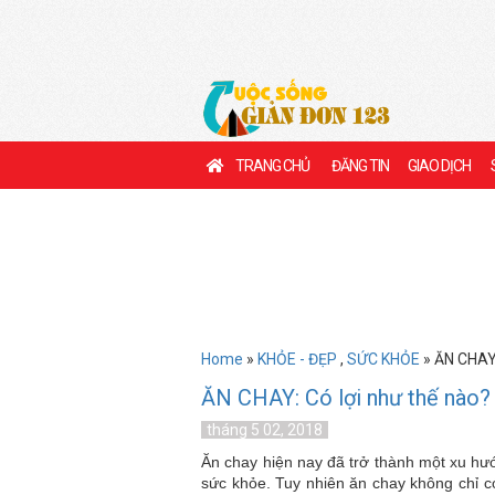
TRANG CHỦ
ĐĂNG TIN
GIAO DỊCH
Home
»
KHỎE - ĐẸP
,
SỨC KHỎE
» ĂN CHAY:
ĂN CHAY: Có lợi như thế nào? 
tháng 5 02, 2018
Ăn chay hiện nay đã trở thành một xu hư
sức khỏe. Tuy nhiên ăn chay không chỉ 