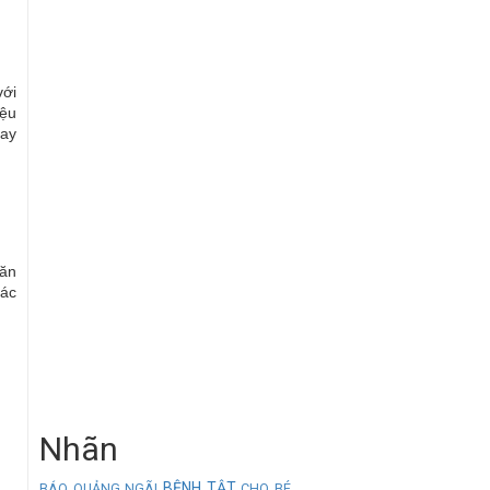
với
iệu
hay
 ăn
tác
Nhãn
BỆNH TẬT
BÁO QUẢNG NGÃI
CHO BÉ