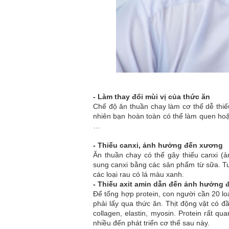
-
Làm thay đổi mùi vị của thức ăn
Chế độ ăn thuần chay làm cơ thể dễ thiế
nhiên bạn hoàn toàn có thể làm quen hoặ
…
-
Thiếu canxi, ảnh hưởng đến xương
Ăn thuần chay có thể gây thiếu canxi 
sung canxi bằng các sản phẩm từ sữa. Tu
các loại rau có lá màu xanh.
-
Thiếu axit amin dẫn đến ảnh hưởng đ
Để tổng hợp protein, con người cần 20 loạ
phải lấy qua thức ăn. Thịt động vật có đầ
collagen, elastin, myosin. Protein rất qu
nhiều đến phát triển cơ thể sau này.