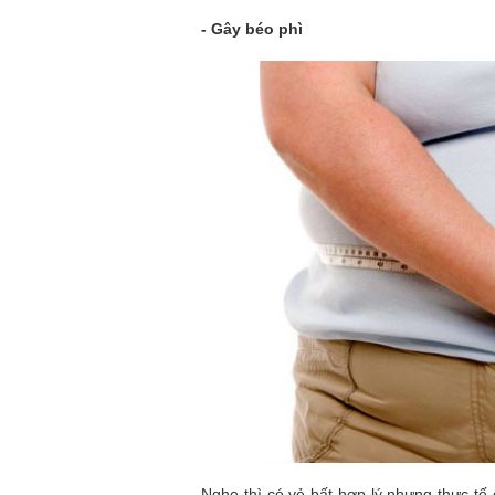
-
Gây béo phì
Nghe thì có vẻ bất hợp lý nhưng thực tế 