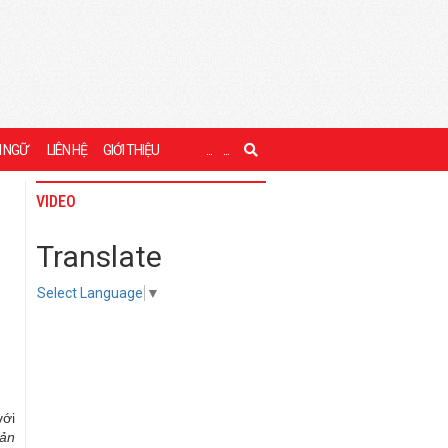
I NGỮ
LIÊN HỆ
GIỚI THIỆU
...
...
VIDEO
Translate
Select Language
▼
với
iản