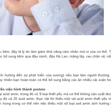
u kẽm, đây là lý do làm giảm khả năng cảm nhận mùi vị của cơ thể. 
c bổ sung kẽm qua đậu nành, đậu Hà Lan, măng tây, rau chân vịt, n
(ảnh hưởng đến sự phát triển của xương) nếu bạn làm người thường
y nhiên bạn hoàn toàn có thể bổ sung bằng các ăn nhiều cải xoăn h
ến việc hình thành protein
i acid amin, trong đó có 9 loại thiết yếu mà cơ thể không sản xuất đư
y đủ cả 20 acid amin, thực vật thì thiếu một vài acid amin thiết yếu 
an trọng trong cơ thể nên việc thiếu một số loại axit amin ảnh hưởng 