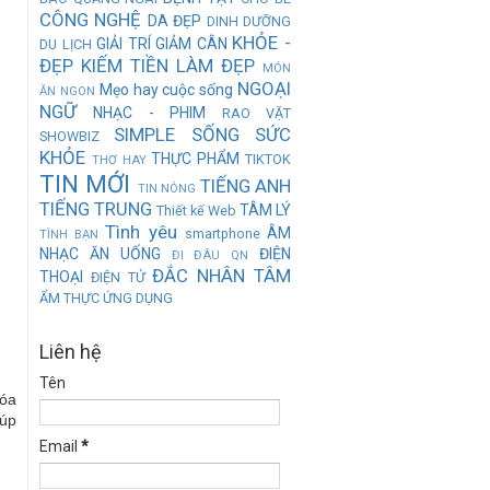
CÔNG NGHỆ
DA ĐẸP
DINH DƯỠNG
KHỎE -
GIẢI TRÍ
GIẢM CÂN
DU LỊCH
ĐẸP
KIẾM TIỀN
LÀM ĐẸP
MÓN
NGOẠI
Mẹo hay cuộc sống
ĂN NGON
NGỮ
NHẠC - PHIM
RAO VẶT
SIMPLE
SỐNG
SỨC
SHOWBIZ
KHỎE
THỰC PHẨM
TIKTOK
THƠ HAY
TIN MỚI
TIẾNG ANH
TIN NÓNG
TIẾNG TRUNG
TÂM LÝ
Thiết kế Web
Tình yêu
ÂM
smartphone
TÌNH BẠN
NHẠC
ĂN UỐNG
ĐIỆN
ĐI ĐÂU QN
ĐẮC NHÂN TÂM
THOẠI
ĐIỆN TỬ
ẨM THỰC
ỨNG DỤNG
Liên hệ
Tên
hóa
iúp
Email
*