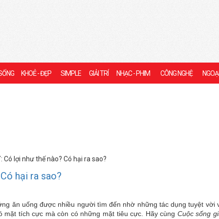
SỐNG
KHOẺ - ĐẸP
SIMPLE
GIẢI TRÍ
NHẠC - PHIM
CÔNG NGHỆ
NGOẠ
 Có lợi như thế nào? Có hại ra sao?
Có hại ra sao?
ớng ăn uống được nhiều người tìm đến nhờ những tác dụng tuyệt vời 
có mặt tích cực mà còn có những mặt tiêu cực. Hãy cùng
Cuộc sống g