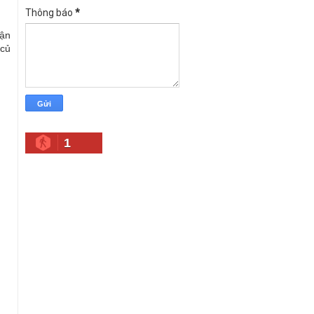
Thông báo
*
vận
 củ
1