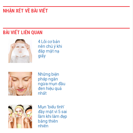
NHẬN XÉT VỀ BÀI VIẾT
BÀI VIẾT LIÊN QUAN
4 Lỗi cơ bản
nên chú ý khi
đắp mặt nạ
giấy
Những biện
pháp ngăn
ngừa mụn đầu
đen hiệu quả
nhất
Mụn 'biểu tình'
đầy mặt vì 5 sai
lầm khi làm đẹp
bằng thiên
nhiên