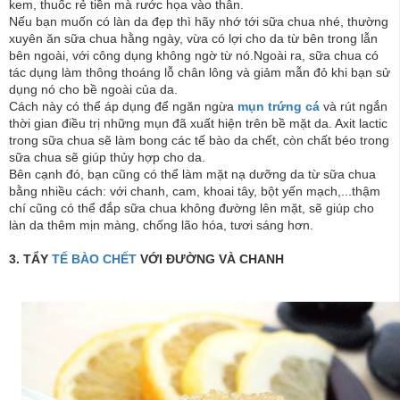
kem, thuốc rẻ tiền mà rước họa vào thân.
Nếu bạn muốn có làn da đẹp thì hãy nhớ tới sữa chua nhé, thường
xuyên ăn sữa chua hằng ngày, vừa có lợi cho da từ bên trong lẫn
bên ngoài, với công dụng không ngờ từ nó.Ngoài ra, sữa chua có
tác dụng làm thông thoáng lỗ chân lông và giảm mẫn đỏ khi bạn sử
dụng nó cho bề ngoài của da.
Cách này có thể áp dụng để ngăn ngừa
mụn trứng cá
và rút ngắn
thời gian điều trị những mụn đã xuất hiện trên bề mặt da. Axit lactic
trong sữa chua sẽ làm bong các tế bào da chết, còn chất béo trong
sữa chua sẽ giúp thủy hợp cho da.
Bên cạnh đó, bạn cũng có thể làm mặt nạ dưỡng da từ sữa chua
bằng nhiều cách: với chanh, cam, khoai tây, bột yến mạch,...thậm
chí cũng có thể đắp sữa chua không đường lên mặt, sẽ giúp cho
làn da thêm mịn màng, chống lão hóa, tươi sáng hơn.
3. TẨY
TẾ BÀO CHẾT
VỚI ĐƯỜNG VÀ CHANH