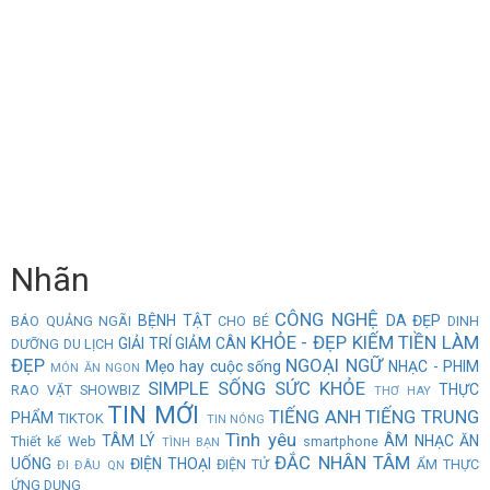
Nhãn
CÔNG NGHỆ
BỆNH TẬT
DA ĐẸP
BÁO QUẢNG NGÃI
CHO BÉ
DINH
KHỎE - ĐẸP
KIẾM TIỀN
LÀM
GIẢI TRÍ
GIẢM CÂN
DƯỠNG
DU LỊCH
ĐẸP
NGOẠI NGỮ
Mẹo hay cuộc sống
NHẠC - PHIM
MÓN ĂN NGON
SIMPLE
SỐNG
SỨC KHỎE
THỰC
RAO VẶT
SHOWBIZ
THƠ HAY
TIN MỚI
TIẾNG ANH
TIẾNG TRUNG
PHẨM
TIKTOK
TIN NÓNG
Tình yêu
TÂM LÝ
ÂM NHẠC
ĂN
Thiết kế Web
smartphone
TÌNH BẠN
ĐẮC NHÂN TÂM
UỐNG
ĐIỆN THOẠI
ĐIỆN TỬ
ẨM THỰC
ĐI ĐÂU QN
ỨNG DỤNG