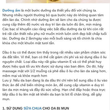
Dưỡng ẩm
là một bước dưỡng da thiết yếu đối với chúng ta.
Nhưng nhiều người thường bỏ qua bước này do không quan tâm
đến làn da. Chính nhờ dưỡng ẩm sẽ làm cho da chúng ta được
cung cấp thêm độ nước và duy trì làn da luôn đủ ẩm, mịn màng.
Các bạc sĩ khuyến cáo rằng việc bắt đầu dưỡng da từ khi còn rất
trẻ rất cần thiết nếu phụ nữ muốn mình luôn xinh đẹp bất chấp tuổi
tác. Dưỡng da 2 lần/ngày vào mỗi buổi sáng và tối chính là chìa
khóa cho một khuôn mặt tươi tắn.
Dầu ô liu có thể được tìm thấy trong rất nhiều sản phầm chăm sóc
da đắt tiền. Vì thế, bạn có thể cắt giảm chi phí và sử dụng dầu ô liu
nguyên chất. Loại dầu này rất giàu vitamin E và có thể phát huy
được hiệu quả tối ưu khi được sử dụng vào ban đêm. Do đó, hãy
massage mặt với 1/2 muỗng cà phê dầu ô liu cho làn da sáng hơn,
mềm mại và khỏe mạnh hơn
Lưu ý: Nếu da bạn đang là da dầu thì chỉ nên bổ sung dầu ô liu vào
thức ăn để chế biến những món ăn, để cung cấp vitamin e duy trì
làn da mịn màng và đầy đủ sức sống. Hạn chế đắp hoặc thoa trực
tiếp dầu ô liu lên mặt sẽ khiến da bạn bị bít lỗ chân lông, dễ gây
mụn.
1. SỬ DỤNG
SỮA CHUA
CHO DA BỊ MỤN