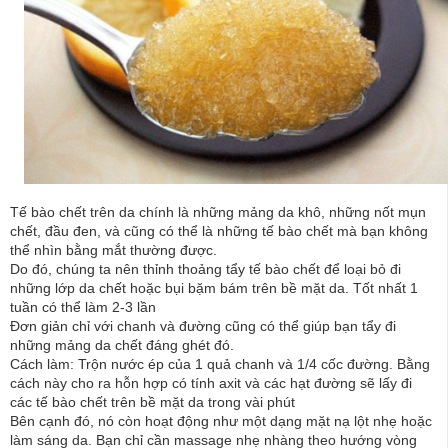
Tế bào chết trên da chính là những mảng da khô, những nốt mụn
chết, đầu đen, và cũng có thể là những tế bào chết mà bạn không
thể nhìn bằng mắt thường được.
Do đó, chúng ta nên thỉnh thoảng tẩy tế bào chết để loại bỏ đi
những lớp da chết hoặc bụi bặm bám trên bề mặt da. Tốt nhất 1
tuần có thể làm 2-3 lần
Đơn giản chỉ với chanh và đường cũng có thể giúp bạn tẩy đi
những mảng da chết đáng ghét đó.
Cách làm: Trộn nước ép của 1 quả chanh và 1/4 cốc đường. Bằng
cách này cho ra hỗn hợp có tính axit và các hạt đường sẽ lấy đi
các tế bào chết trên bề mặt da trong vài phút
Bên cạnh đó, nó còn hoạt động như một dạng mặt nạ lột nhẹ hoặc
làm sáng da. Bạn chỉ cần massage nhẹ nhàng theo hướng vòng