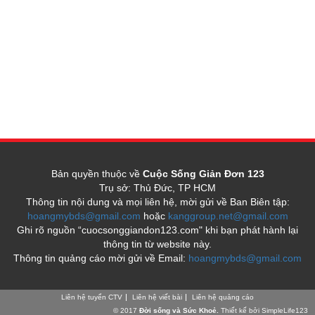
Bản quyền thuộc về
Cuộc Sống Giản Đơn 123
Trụ sở: Thủ Đức, TP HCM
Thông tin nội dung và mọi liên hệ, mời gửi về Ban Biên tập:
hoangmybds@gmail.com
hoặc
kanggroup.net@gmail.com
Ghi rõ nguồn “cuocsonggiandon123.com" khi bạn phát hành lại
thông tin từ website này.
Thông tin quảng cáo mời gửi về Email:
hoangmybds@gmail.com
Liên hệ tuyển CTV
Liên hệ viết bài
Liên hệ quảng cáo
© 2017
Đời sống và Sức Khoẻ.
Thiết kế
bởi SimpleLife123