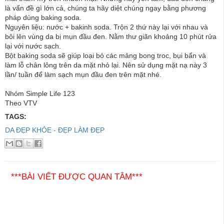
là vấn đề gì lớn cả, chúng ta hãy diệt chúng ngay bằng phương
pháp dùng baking soda.
Nguyên liệu: nước + bakinh soda. Trộn 2 thứ này lại với nhau và
bôi lên vùng da bị mụn đầu đen. Nằm thư giãn khoảng 10 phút rửa
lại với nước sạch.
Bột baking soda sẽ giúp loại bỏ các mảng bong troc, bụi bẩn và
làm lỗ chân lông trên da mặt nhỏ lại. Nên sử dụng mặt nạ này 3
lần/ tuần để làm sạch mụn đầu đen trên mặt nhé.
Nhóm Simple Life 123
Theo VTV
TAGS:
DA ĐẸP
KHỎE - ĐẸP
LÀM ĐẸP
***BÀI VIẾT ĐƯỢC QUAN TÂM***